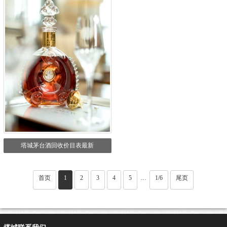
塔城茅台酒回收价目表最新
首页
1
2
3
4
5
1/6
尾页
···