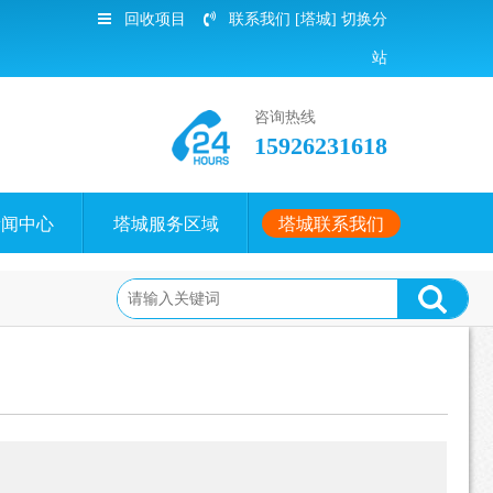
回收项目
联系我们
[塔城]
切换分
站
咨询热线
15926231618
新闻中心
塔城服务区域
塔城联系我们