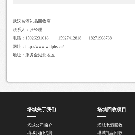
武汉名酒礼品回收店
联系人：张经理
电话：15926231618 15927412818 18271908738
网址：http://www.whlphs.cn/
地址：服务全湖北地区
塔城关于我们
塔城回收项目
塔城公司简介
塔城老酒回收
塔城我们优势
塔城礼品回收