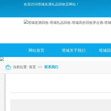
欢迎访问塔城名酒礼品回收店网站！
网站首页
塔城关于我们
塔城回
当前位置:
首页
>>
联系我们